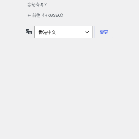
忘記密碼？
← 前往《HKGSEO》
語
言