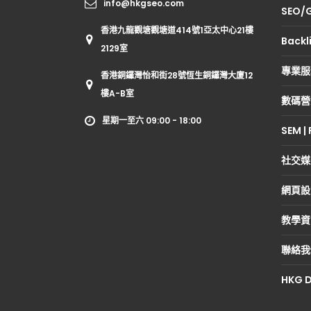
info@hkgseo.com
SEO
香港九龍觀塘觀塘道414號1亞太中心21樓
Backl
2129室
專業服
香港銅鑼灣怡和街28號恆生銅鑼灣大廈12
樓A-B室
數碼營
星期一至六 09:00 - 18:00
SEM |
社交媒
網頁設
教學資
聯絡我
HKG D