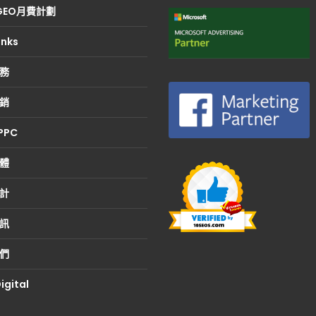
/GEO月費計劃
inks
務
銷
 PPC
體
計
訊
們
igital