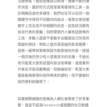
怎麼辦呢？面對這樣排山倒海、接連不斷的爆
炸消息，最好的方式就是善用搜尋的工具，由
於網路訊息的多樣性，我們往往可以在同一個
關鍵字中得到不同面向的說法，或是在某些關
鍵字上完全找不到相關的訊息，這些狀況都有
各自代表的意義；但即便現代人擁有這麼棒的
工具，多數人還是不會動手去驗證自己所見所
懷疑的資訊，例如上個月我寫過的影音隨筆，
就是一篇帶有致敬與惡作劇意味的內容，經過
一個月後仍然少有人發覺其中的玄機，不過也
有可能是大家對這個內容沒有興趣，或是看到
作者名字就自動略過，但無論如何，希望大家
還是能夠善用科技所帶來的便利，而不要被科
技的便利給寵壞了。
其實網際網路的發展為人類社會帶來了許多衝
擊，我並不認為Facebook或相關的社交軟體