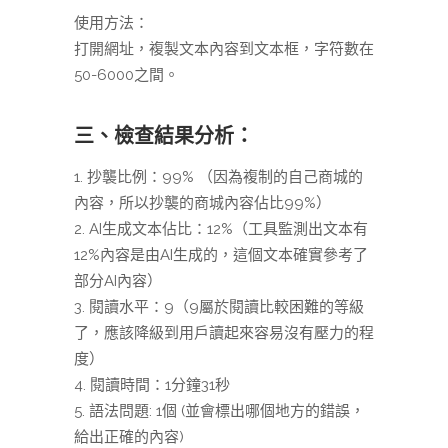
使用方法：
打開網址，複製文本內容到文本框，字符數在
50-6000之間。
三、檢查結果分析：
1. 抄襲比例：99% （因為複制的自己商城的
內容，所以抄襲的商城內容佔比99%）
2. AI生成文本佔比：12%（工具監測出文本有
12%內容是由AI生成的，這個文本確實參考了
部分AI內容）
3. 閱讀水平：9（9屬於閱讀比較困難的等級
了，應該降級到用戶讀起來容易沒有壓力的程
度）
4. 閱讀時間：1分鐘31秒
5. 語法問題: 1個 (並會標出哪個地方的錯誤，
給出正確的內容)