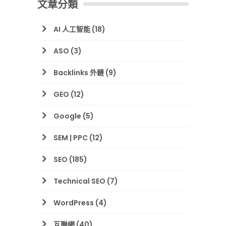
文章分類
AI 人工智能
(18)
ASO
(3)
Backlinks 外鏈
(9)
GEO
(12)
Google
(5)
SEM | PPC
(12)
SEO
(185)
Technical SEO
(7)
WordPress
(4)
互聯網
(40)