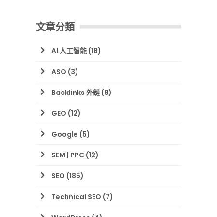
文章分類
AI 人工智能
(18)
ASO
(3)
Backlinks 外鏈
(9)
GEO
(12)
Google
(5)
SEM | PPC
(12)
SEO
(185)
Technical SEO
(7)