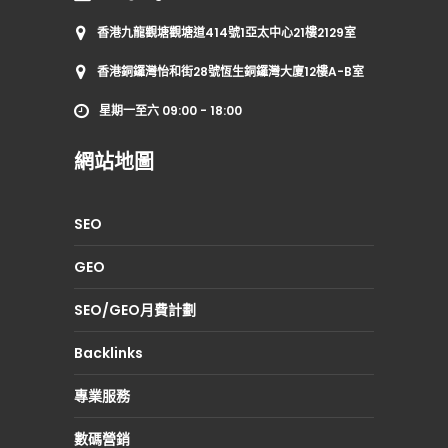
香港九龍觀塘觀塘道414號1亞太中心21樓2129室
香港銅鑼灣怡和街28號恆生銅鑼灣大廈12樓A-B室
星期一至六 09:00 - 18:00
網站地圖
SEO
GEO
SEO/GEO月費計劃
Backlinks
專業服務
數碼營銷