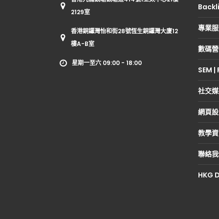
Backl
2129室
專業服
香港銅鑼灣怡和街28號恆生銅鑼灣大廈12
樓A-B室
數碼營
星期一至六 09:00 - 18:00
SEM |
社交媒
網頁設
教學資
聯絡我
HKG D