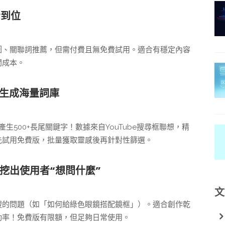
步到位
圖、關聯詞推薦，但需付費且無免費試用。適合有穩定內容
間成本。
一鍵生成海量詞庫
產生500+長尾關鍵字！數據來自YouTube搜尋框聯想，精
先試用免費版，批量獲取靈感後再針對性篩選。
洞大開，挖出使用者“想問什麼”
文
搜的問題（如「如何給綠色眼鏡搭配鏡框」）。適合創作乾
互動率！免費版有限額，但足夠日常使用。