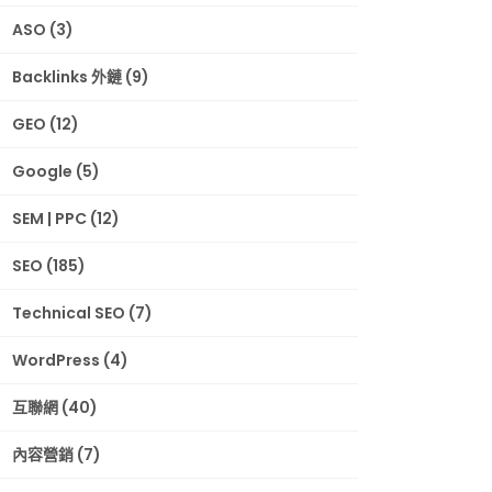
ASO
(3)
Backlinks 外鏈
(9)
GEO
(12)
Google
(5)
SEM | PPC
(12)
SEO
(185)
Technical SEO
(7)
WordPress
(4)
互聯網
(40)
內容營銷
(7)