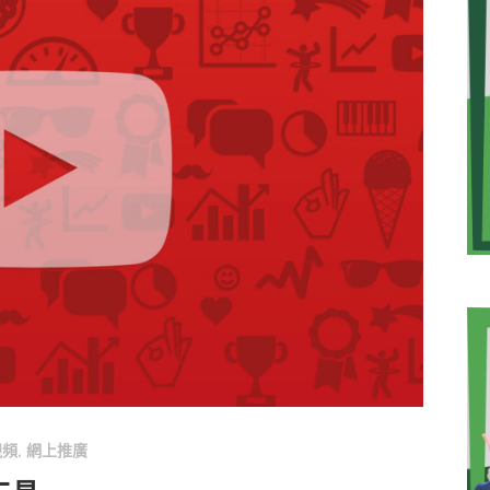
視頻
網上推廣
,