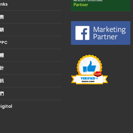
inks
務
銷
 PPC
體
計
訊
們
igital