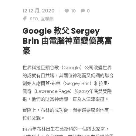
12 12 月, 2020
10
0
SEO
互聯網
,
Google 教父 Sergey
Brin 由電腦神童變億萬富
豪
世界科技巨頭谷歌（Google）公司改變世界
的成就有目共睹，其兩位神秘而又低調的聯合
創始人謝爾蓋•布林（Sergey Brin）和拉里•
佩奇（Lawrence Page）於2019年底雙雙隱
退，他們的財富神話卻一直為人津津樂道。
實際上，布林的成功從一開始還要感謝他有一
位好父親。
1973年布林出生在莫斯科的一個猶太家庭，