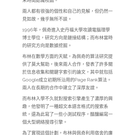
末時間認識校園。
兩人都有很強的個性和自己的見解，但仍然一
見如故，幾乎無所不談。
1996年，佩奇進入史丹福大學攻讀電腦理學
博士學位，研究方向是鏈接結構；而布林當時
的研究方向是數據挖掘。
布林在數學方面的天賦，為佩奇的算法研究提
供了莫大幫助，後來兩人合作，發表了許多關
於信息收集和關鍵字索引的論文，其中就包括
Google成立初期所沿用的Page Rank算法。
兩人在長期的合作中建立了深厚友誼。
而布林入學不久就對搜索引擎產生了濃厚的興
趣，他發明了一種超文本語言格式的搜索系
統，還為此寫了一些小測試程序，醞釀編寫一
個大型網絡搜尋引擎。
為了實現這個計劃，布林與佩奇利用宿舍的廉